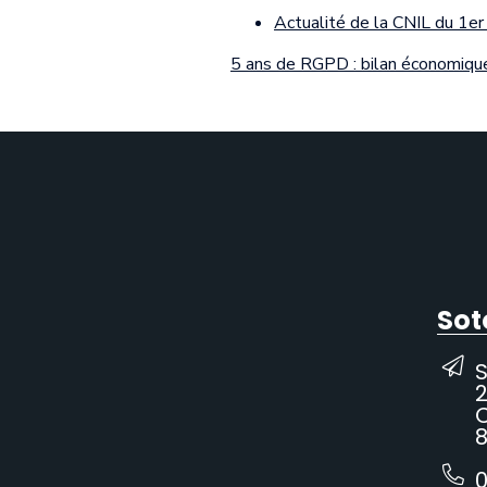
Actualité de la CNIL du 1e
5 ans de RGPD : bilan économiqu
Sot
2
C
8
0