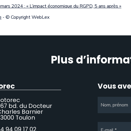
r mars 2024 : « L’impact économique du RGPD, 5 ans après »
e
- © Copyright WebLex
Plus d’informa
orec
Vous ave
Sotorec
67 bd. du Docteur
Nom, prénom
harles Barnier
3000 Toulon
4 94 09 17 02
E-mail