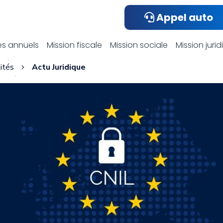
Appel auto
ualités compta
s annuels
Mission fiscale
Mission sociale
Mission juri
ités
Actu Juridique