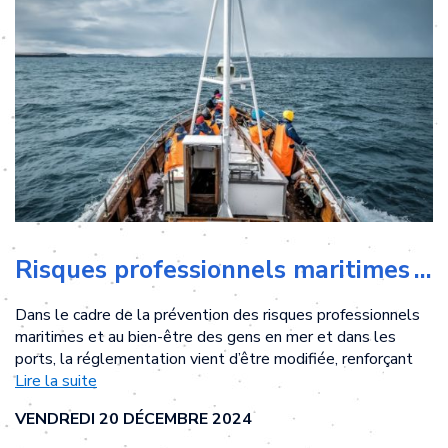
Risques professionnels maritimes : renforcement des obligations de prévention
Dans le cadre de la prévention des risques professionnels
maritimes et au bien-être des gens en mer et dans les
ports, la réglementation vient d’être modifiée, renforçant
ainsi les obligations des armateurs et employeurs. Focus.
Lire la suite
VENDREDI 20 DÉCEMBRE 2024
Sécurité à bord des