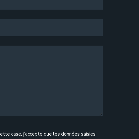
n de l’AGS du 2 décembre 2024 - « Chiffres clés
.25% ».
otisation au 1er janvier 2025 !
- © Copyright
ette case, j’accepte que les données saisies