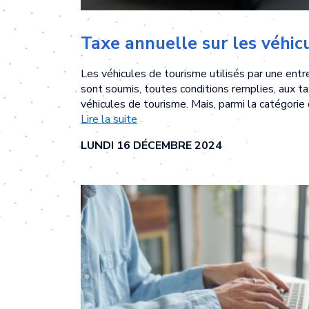
Les véhicules de tourisme utilisés par une ent
sont soumis, toutes conditions remplies, aux ta
véhicules de tourisme. Mais, parmi la catégorie 
ceux conçus pour le transport de marchandises
Lire la suite
soumises à ces taxes ? Réponse…
LUNDI 16 DÉCEMBRE 2024
Camionnettes 
véhicules de to
Pour rappel, les taxes annuelles sur les véhicu
les entreprises qui détiennent des véhicules a
ou en disposent dans le cadre d’une location ou
encore qui prennent en charge les frais d’acquisi