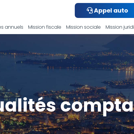
Appel auto
s annuels
Mission fiscale
Mission sociale
Mission juri
ualités compta