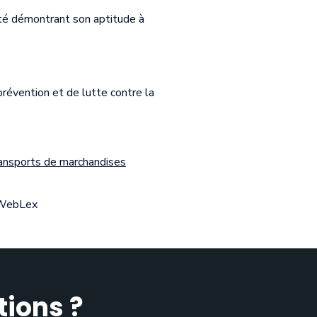
ité démontrant son aptitude à
prévention et de lutte contre la
ransports de marchandises
 WebLex
tions ?