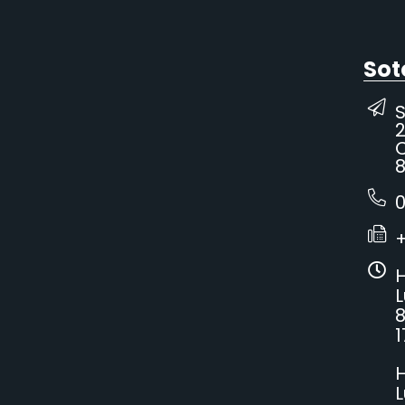
Sot
2
C
8
0
H
L
8
1
H
L