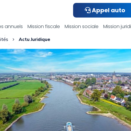
Appel auto
ualités compta
s annuels
Mission fiscale
Mission sociale
Mission juri
ités
Actu Juridique