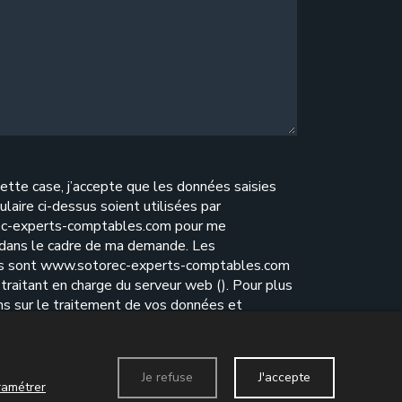
ette case, j’accepte que les données saisies
ulaire ci-dessus soient utilisées par
c-experts-comptables.com pour me
 dans le cadre de ma demande. Les
es sont www.sotorec-experts-comptables.com
traitant en charge du serveur web (). Pour plus
ns sur le traitement de vos données et
e vos droits, reportez-vous à notre
politique de
ité
.
Je refuse
J'accepte
ramétrer
Envoyer le formulaire