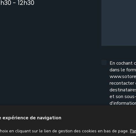
h30 - 12h30
En cochant c
dans le form
www.sotore
recontacter
destinatair
et son sous-
d'informatio
l'exercice d
confidential
re expérience de navigation
oix en cliquant sur le lien de gestion des cookies en bas de page.
Pa