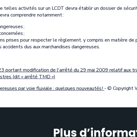
e telles activités sur un LCDT devra établir un dossier de sécur
 devra comprendre notamment :
angereuses ;
concernées ;
ons prises pour respecter le règlement, y compris en matière de 
les accidents dus aux marchandises dangereuses.
 portant modification de l'arrêté du 29 mai 2009 relatif aux t
stres (dit « arrêté TMD »)
reuses par voie fluviale : quelques nouveautés !
- © Copyright
Plus d’informa