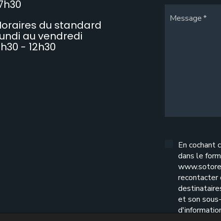
7h30
Message
oraires du standard
undi au vendredi
h30 - 12h30
En cochant c
dans le form
www.sotore
recontacter
destinatair
et son sous-
d'informatio
l'exercice d