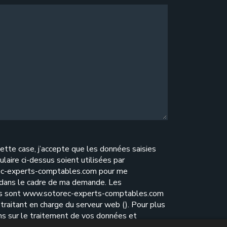
ette case, j’accepte que les données saisies
ulaire ci-dessus soient utilisées par
c-experts-comptables.com pour me
 dans le cadre de ma demande. Les
es sont www.sotorec-experts-comptables.com
traitant en charge du serveur web (). Pour plus
ns sur le traitement de vos données et
e vos droits, reportez-vous à notre
politique de