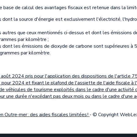
e base de calcul des avantages fiscaux est retenue dans la limite
s dont la source d'énergie est exclusivement l'électricité, l'hy
s autres que ceux mentionnés ci-dessus et dont les émissions 
grammes par kilomètre ;
s dont les émissions de dioxyde de carbone sont supérieures à
 grammes par kilomètre.
ût 2024 pris pour l'application des dispositions de l'article 
ur 2024 et fixant le plafond de l'assiette de l'aide fiscale à l
n de véhicules de tourisme exploités dans le cadre d'une activité 
r une durée n'excédant pas deux mois ou dans le cadre d'une ac
n Outre-mer : des aides fiscales limitées !
- © Copyright WebLe