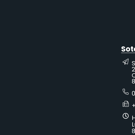
Sot
2
C
8
0
H
L
8