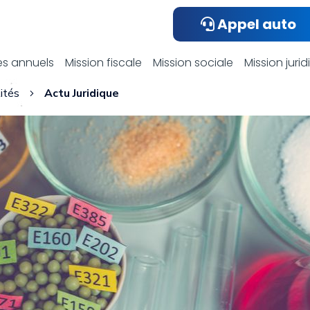
Appel auto
ualités compta
s annuels
Mission fiscale
Mission sociale
Mission juri
ités
Actu Juridique