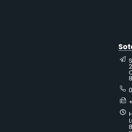
Sot
2
C
8
0
H
L
8