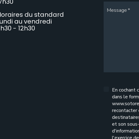
7h30
Message
oraires du standard
undi au vendredi
h30 - 12h30
En cochant c
dans le form
www.sotore
recontacter
destinatair
et son sous-
d'informatio
l'exercice d