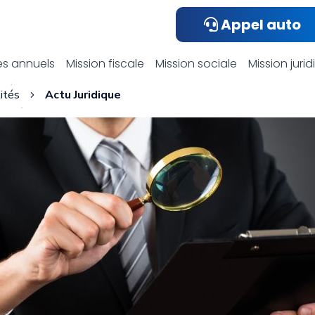
Appel auto
ualités compta
s annuels
Mission fiscale
Mission sociale
Mission juri
ités
Actu Juridique