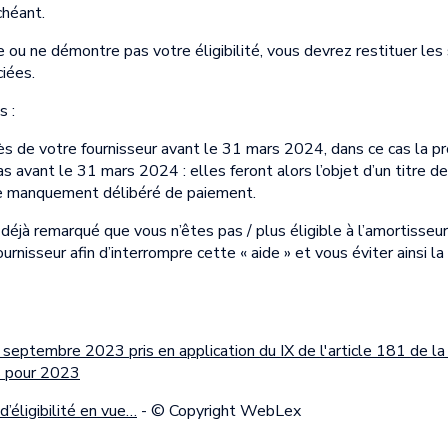
chéant.
e ou ne démontre pas votre éligibilité, vous devrez restituer l
iées.
s :
ès de votre fournisseur avant le 31 mars 2024, dans ce cas la pro
as avant le 31 mars 2024 : elles feront alors l’objet d’un titre d
e manquement délibéré de paiement.
déjà remarqué que vous n’êtes pas / plus éligible à l’amortisseur
urnisseur afin d’interrompre cette « aide » et vous éviter ainsi l
eptembre 2023 pris en application du IX de l'article 181 de l
s pour 2023
d’éligibilité en vue…
- © Copyright WebLex