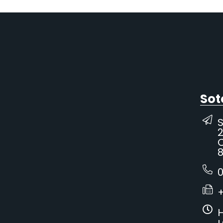
Sot
2
C
8
0
H