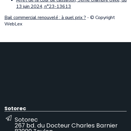
13 juin 2024, n°23-13613
Bail commercial renouvelé : à quel prix ?
- © Copyright
WebLex
Sotorec
Sotorec
267 bd. du Docteur Charles Barnier