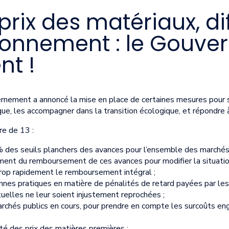
rix des matériaux, dif
ionnement : le Gouv
nt !
nement a annoncé la mise en place de certaines mesures pour s
que, les accompagner dans la transition écologique, et répondre 
e de 13 :
des seuils planchers des avances pour l’ensemble des marchés
ment du remboursement de ces avances pour modifier la situation
trop rapidement le remboursement intégral ;
onnes pratiques en matière de pénalités de retard payées par le
tuelles ne leur soient injustement reprochées ;
marchés publics en cours, pour prendre en compte les surcoûts en
lité des prix des matières premières ;