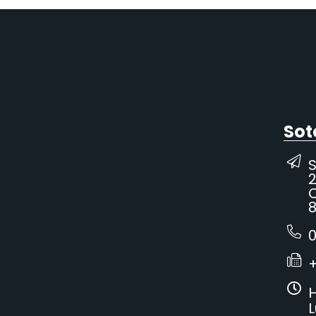
Sot
2
C
8
0
H
L