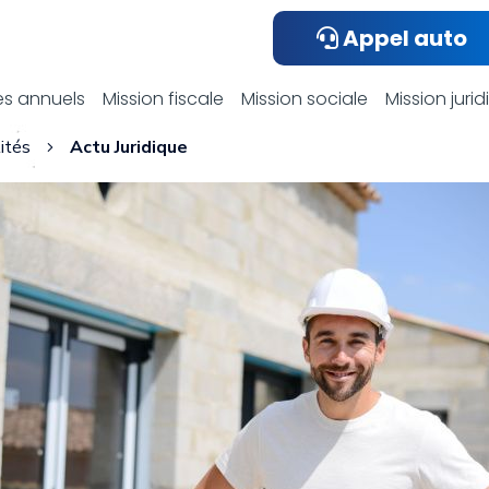
Appel auto
ualités compta
s annuels
Mission fiscale
Mission sociale
Mission juri
ités
Actu Juridique