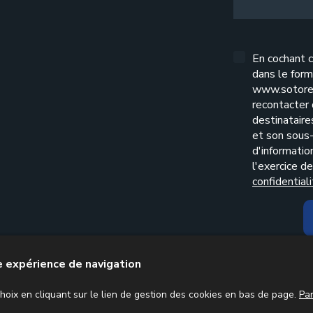
En cochant c
dans le form
www.sotore
recontacter
destinatair
et son sous-
d'informatio
l'exercice d
confidential
re expérience de navigation
ission sociale
Mission juridique
Actualités comptables
Cont
oix en cliquant sur le lien de gestion des cookies en bas de page.
Pa