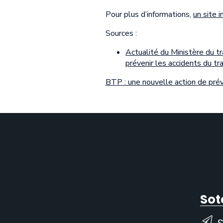
Pour plus d’informations,
un site 
Sources :
Actualité du Ministère du tr
prévenir les accidents du tra
BTP : une nouvelle action de prév
Sot