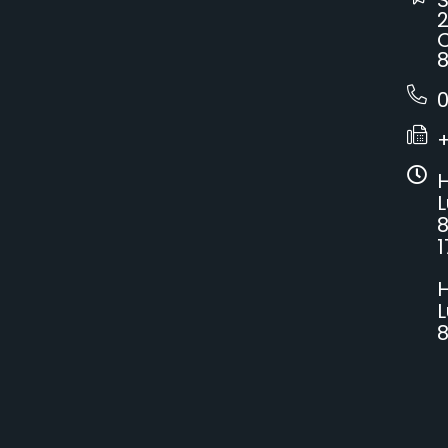
2
C
8
0
H
L
8
1
H
L
8