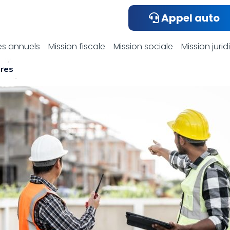
Appel auto
ualités compta
s annuels
Mission fiscale
Mission sociale
Mission juri
ires