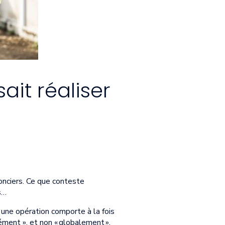
ait réaliser
fonciers. Ce que conteste
s…
 une opération comporte à la fois
lément », et non « globalement »,