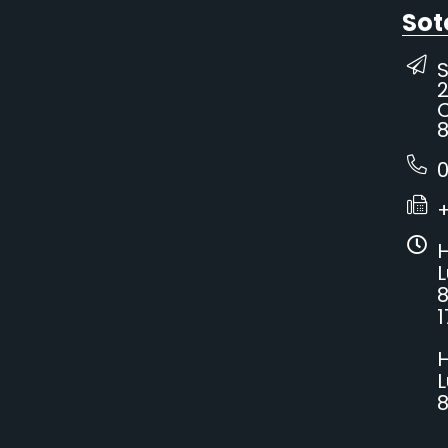
Sot
2
C
8
0
H
L
8
1
H
L
8