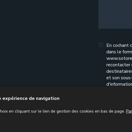
En cochant c
dans le form
www.sotore
recontacter
destinatair
et son sous-
d'informatio
l'exercice d
confidential
re expérience de navigation
oix en cliquant sur le lien de gestion des cookies en bas de page.
Pa