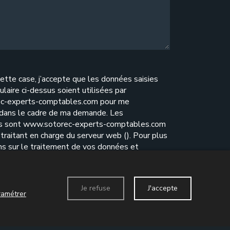
ette case, j’accepte que les données saisies
ulaire ci-dessus soient utilisées par
c-experts-comptables.com pour me
 dans le cadre de ma demande. Les
es sont www.sotorec-experts-comptables.com
traitant en charge du serveur web (). Pour plus
ns sur le traitement de vos données et
e vos droits, reportez-vous à notre
politique de
ité
.
Je refuse
J'accepte
ramétrer
Envoyer le formulaire