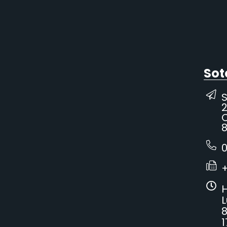
Sot
2
C
8
0
H
L
8
1