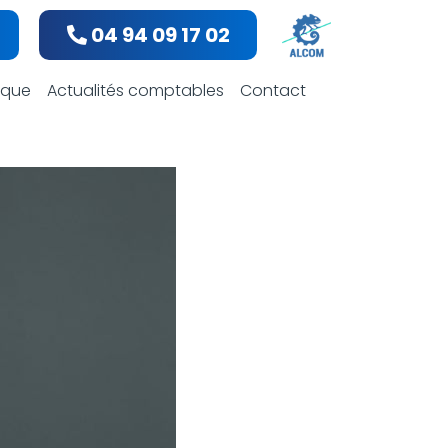
04 94 09 17 02
bles
dique
Actualités comptables
Contact