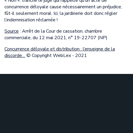
« Non », tranche le juge qui rappelle qu’un acte de
concurrence déloyale cause nécessairement un préjudice,
fût-il seulement moral. Ici, la jardinerie doit donc régler
l’indemnisation réclamée !
Source
: Arrêt de la Cour de cassation, chambre
commerciale, du 12 mai 2021, n° 19-22707 (NP)
Concurrence déloyale et distribution : l’enseigne de la
discorde…
© Copyright WebLex - 2021