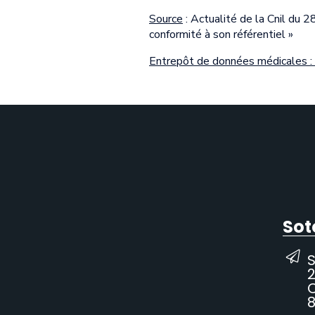
Source
: Actualité de la Cnil du 
conformité à son référentiel »
Entrepôt de données médicales : b
Sot
2
C
8