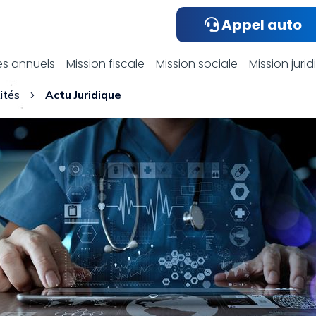
Appel auto
ualités compta
s annuels
Mission fiscale
Mission sociale
Mission juri
ités
Actu Juridique