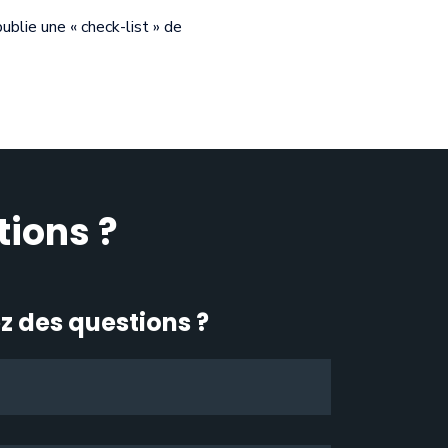
blie une « check-list » de
tions ?
z des questions ?