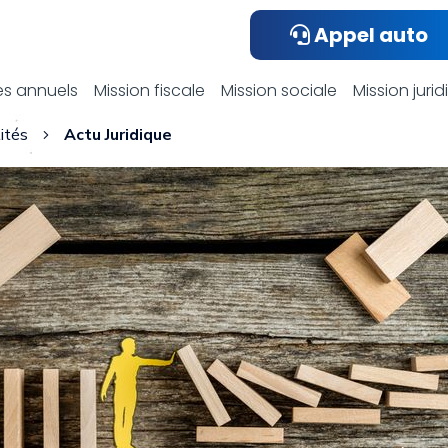
Appel auto
ualités compta
s annuels
Mission fiscale
Mission sociale
Mission juri
ités
Actu Juridique