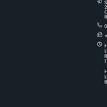
2
C
8
0
H
L
8
1
H
L
8