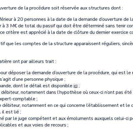
ouverture de la procédure soit réservée aux structures dont :
férieur à 20 personnes à la date de la demande d’ouverture de la
eur à 3 M€ de total du passif qui doit être déterminé sans tenir
e critère est apprécié à la date de clôture du dernier exercice 
atif que les comptes de la structure apparaissent réguliers, sin
ère ont par ailleurs trait :
ur déposer la demande d’ouverture de la procédure, qui est le r
 s’agit d’une personne physique ;
mande, dont le détail est disponible
ici
;
débiteur, notamment dans l’hypothèse où ceux-ci n’ont pas été c
expert-comptable ;
le débiteur, notamment en ce qui concerne l’établissement et le 
l est lié ;
né par le juge compétent et aux émoluments auxquels celui-ci p
icables et aux voies de recours ;