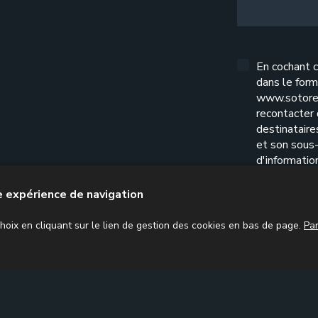
En cochant c
dans le form
www.sotore
recontacter
destinatair
et son sous-
d'informatio
l'exercice d
confidential
re expérience de navigation
oix en cliquant sur le lien de gestion des cookies en bas de page.
Pa
ission sociale
Mission juridique
Actualités comptables
Cont