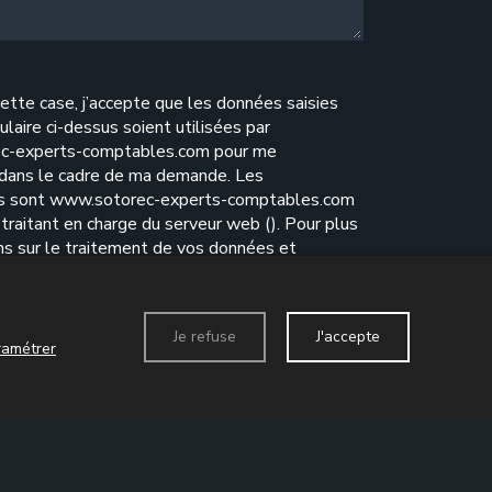
ette case, j’accepte que les données saisies
ulaire ci-dessus soient utilisées par
c-experts-comptables.com pour me
 dans le cadre de ma demande. Les
es sont www.sotorec-experts-comptables.com
traitant en charge du serveur web (). Pour plus
ns sur le traitement de vos données et
e vos droits, reportez-vous à notre
politique de
ité
.
Je refuse
J'accepte
ramétrer
Envoyer le formulaire
act
Données personnelles
Mentions légales