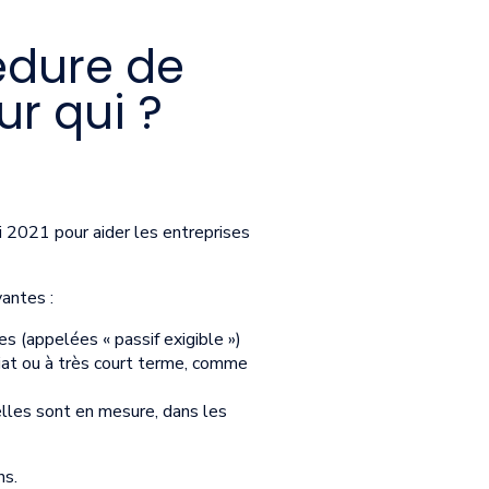
édure de
ur qui ?
i 2021 pour aider les entreprises
vantes :
es (appelées « passif exigible »)
édiat ou à très court terme, comme
elles sont en mesure, dans les
ns.