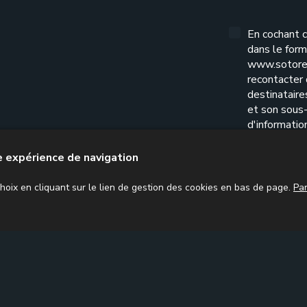
En cochant c
dans le form
www.sotore
recontacter
destinatair
et son sous-
d'informatio
l'exercice d
confidential
re expérience de navigation
oix en cliquant sur le lien de gestion des cookies en bas de page.
Pa
ission sociale
Mission juridique
Actualités comptables
Cont