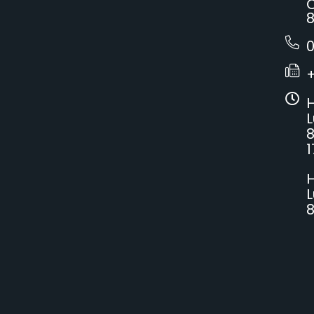
C
8
0
H
L
8
1
H
L
8