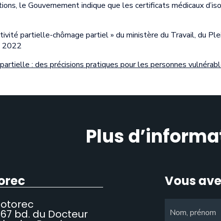
tions, le Gouvernement indique que les certificats médicaux d’i
vité partielle-chômage partiel » du ministère du Travail, du Ple
e 2022
 partielle : des précisions pratiques pour les personnes vulnérab
Plus d’informa
orec
Vous ave
Sotorec
67 bd. du Docteur
Nom, prénom