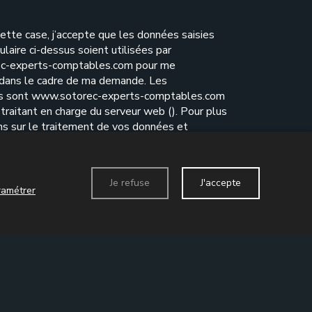
ette case, j’accepte que les données saisies
ulaire ci-dessus soient utilisées par
c-experts-comptables.com pour me
 dans le cadre de ma demande. Les
es sont www.sotorec-experts-comptables.com
traitant en charge du serveur web (). Pour plus
ns sur le traitement de vos données et
e vos droits, reportez-vous à notre
politique de
ité
.
Je refuse
J'accepte
ramétrer
Envoyer le formulaire
act
Données personnelles
Mentions légales