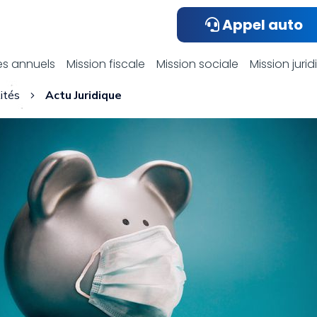
Appel auto
ualités compta
s annuels
Mission fiscale
Mission sociale
Mission juri
ités
Actu Juridique