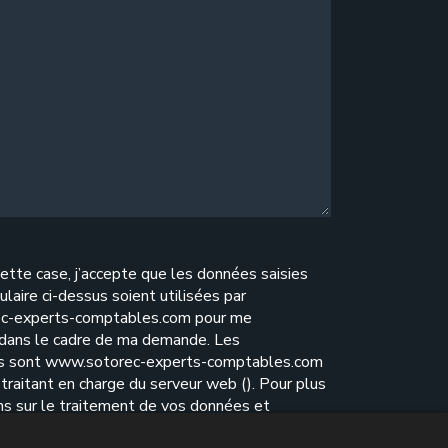
ette case, j’accepte que les données saisies
ulaire ci-dessus soient utilisées par
c-experts-comptables.com pour me
 dans le cadre de ma demande. Les
es sont www.sotorec-experts-comptables.com
traitant en charge du serveur web (). Pour plus
ns sur le traitement de vos données et
e vos droits, reportez-vous à notre
politique de