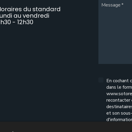
Message
oraires du standard
undi au vendredi
h30 - 12h30
En cochant c
dans le form
www.sotore
recontacter
destinatair
et son sous-
d'informatio
l'exercice d