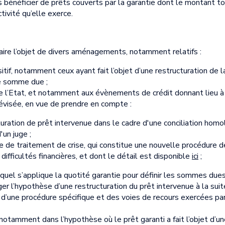
énéficier de prêts couverts par la garantie dont le montant tot
ivité qu’elle exerce.
faire l’objet de divers aménagements, notamment relatifs :
sitif, notamment ceux ayant fait l’objet d’une restructuration de l
e somme due ;
 l’Etat, et notamment aux évènements de crédit donnant lieu à l’
révisée, en vue de prendre en compte :
turation de prêt intervenue dans le cadre d'une conciliation hom
'un juge ;
e de traitement de crise, qui constitue une nouvelle procédure d
difficultés financières, et dont le détail est disponible
ici
;
el s’applique la quotité garantie pour définir les sommes dues p
er l’hypothèse d’une restructuration du prêt intervenue à la s
 d’une procédure spécifique et des voies de recours exercées pa
, notamment dans l’hypothèse où le prêt garanti a fait l’objet d’un