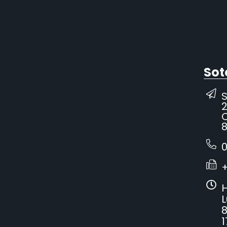
Sot
2
C
8
0
H
L
8
1