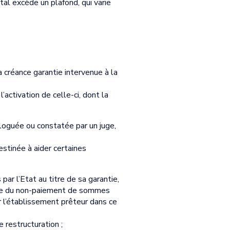
al excède un plafond, qui varie
a créance garantie intervenue à la
activation de celle-ci, dont la
ologuée ou constatée par un juge,
estinée à aider certaines
ar l’Etat au titre de sa garantie,
uite du non-paiement de sommes
r l’établissement prêteur dans ce
e restructuration ;