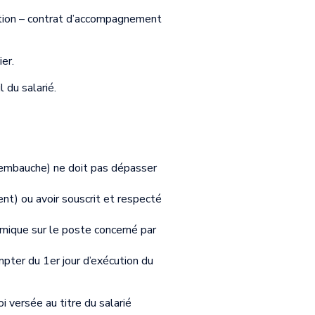
rtion – contrat d’accompagnement
er.
 du salarié.
 l’embauche) ne doit pas dépasser
ent) ou avoir souscrit et respecté
nomique sur le poste concerné par
mpter du 1er jour d’exécution du
oi versée au titre du salarié