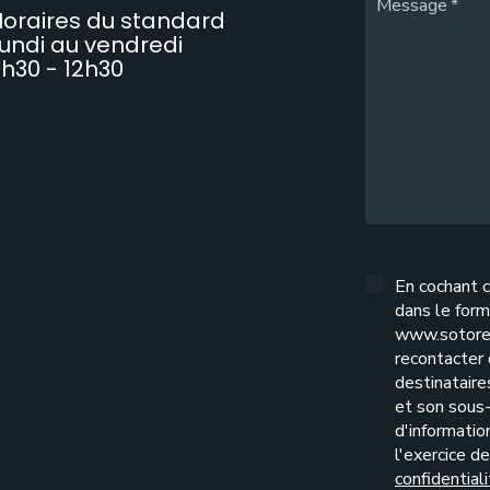
Message
oraires du standard
undi au vendredi
h30 - 12h30
En cochant c
dans le form
www.sotore
recontacter
destinatair
et son sous-
d'informatio
l'exercice d
confidential