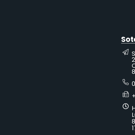
Sot
2
C
8
0
H
L
8
1