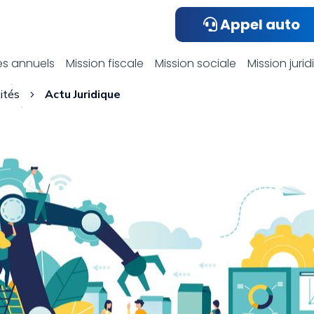
Appel auto
ualités compta
s annuels
Mission fiscale
Mission sociale
Mission juri
ités
Actu Juridique