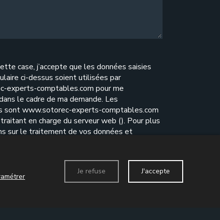
ette case, j’accepte que les données saisies
ulaire ci-dessus soient utilisées par
c-experts-comptables.com pour me
 dans le cadre de ma demande. Les
es sont www.sotorec-experts-comptables.com
traitant en charge du serveur web (). Pour plus
ns sur le traitement de vos données et
e vos droits, reportez-vous à notre
politique de
ité
.
Je refuse
J'accepte
ramétrer
Envoyer le formulaire