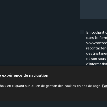
En cochant c
dans le form
www.sotore
recontacter
destinatair
et son sous-
d'informatio
l'exercice d
confidential
re expérience de navigation
oix en cliquant sur le lien de gestion des cookies en bas de page.
Pa