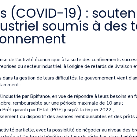
 (COVID-19) : souteni
ustriel soumis à des 
sionnement
ntense de l’activité économique à la suite des confinements succ
prises du secteur industriel, à l’origine de retards de livraison e
dans la gestion de leurs difficultés, le gouvernement vient d’an
otamment :
l’industrie par Bpifrance, en vue de répondre à leurs besoins en
ancière, remboursable sur une période maximale de 10 ans ;
 Prêt garanti par l’Etat (PGE) jusqu’à la fin juin 2022 ;
lissement du dispositif des avances remboursables et des prêts à
’activité partielle, avec la possibilité de négocier au niveau des b
ue durée et l’octroi du bénéfice du taux de réduction d’inactivit