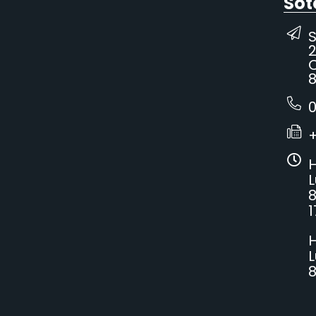
Sot
2
C
8
0
H
L
8
1
H
L
8