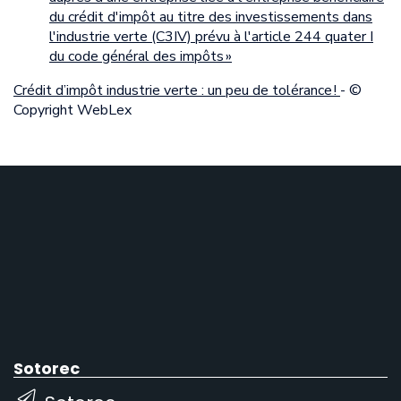
du crédit d'impôt au titre des investissements dans
l'industrie verte (C3IV) prévu à l'article 244 quater I
du code général des impôts »
Crédit d’impôt industrie verte : un peu de tolérance !
- ©
Copyright WebLex
Sotorec