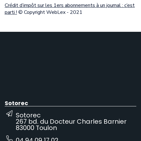
Crédit d’impôt sur les 1ers abonnements à un journal : c’est
parti !
© Copyright WebLex - 2021
Sotorec
Sotorec
267 bd. du Docteur Charles Barnier
83000 Toulon
04 94 09 17 02